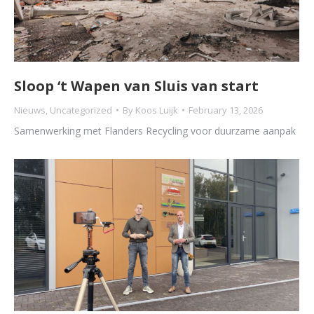
Sloop ‘t Wapen van Sluis van start
Nieuws
,
Uncategorized
By
Koos Luijk
February 13, 2026
Samenwerking met Flanders Recycling voor duurzame aanpak