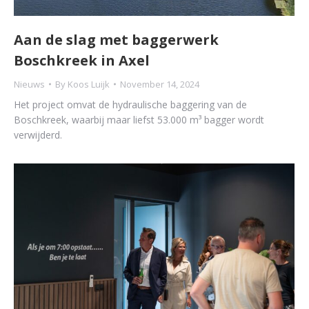
Aan de slag met baggerwerk
Boschkreek in Axel
Nieuws
By
Koos Luijk
November 14, 2024
Het project omvat de hydraulische baggering van de
Boschkreek, waarbij maar liefst 53.000 m³ bagger wordt
verwijderd.