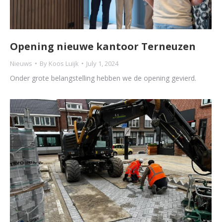
Opening nieuwe kantoor Terneuzen
Nieuws
By
Koos Luijk
July 1, 2024
Onder grote belangstelling hebben we de opening gevierd.