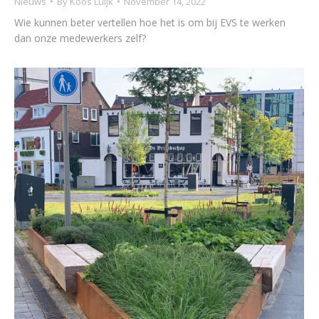
Nieuws
By
Koos Luijk
November 14, 2022
Wie kunnen beter vertellen hoe het is om bij EVS te werken
dan onze medewerkers zelf?