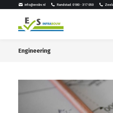
info@evsbv.nl
Randstad: 0180 - 317 050
Zeela
Engineering