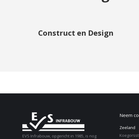
Construct en Design
Neem con
Zeeland
Koegorsst
EVS Infrabouw, opgericht in 1985, is nog