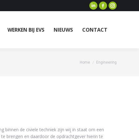
WERKEN BIJ EVS
NIEUWS
CONTACT
You are here:
Home
Engineering
g binnen de civiele techniek zijn wij in staat om een
d te brengen en daardoor de opdrachtgever hierin te