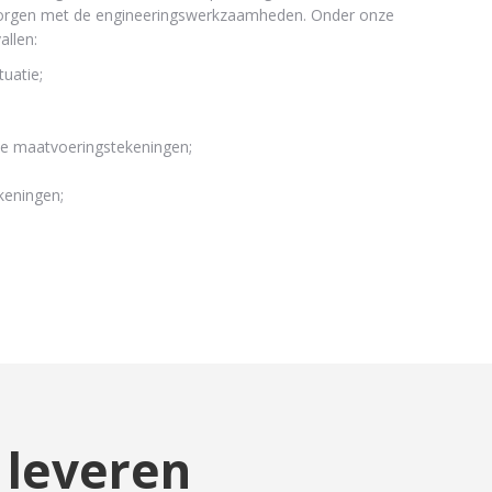
zorgen met de engineeringswerkzaamheden. Onder onze
llen:
tuatie;
;
de maatvoeringstekeningen;
keningen;
 leveren