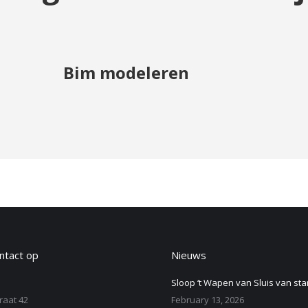
Bim modeleren
tact op
Nieuws
Sloop ‘t Wapen van Sluis van sta
raat 42
February 13, 2026