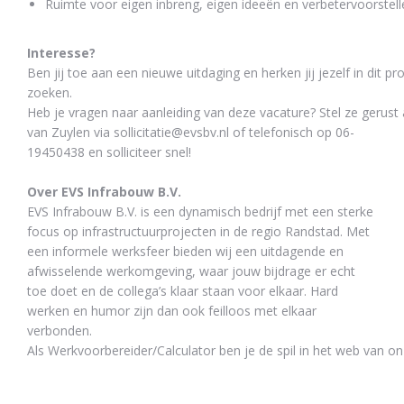
Ruimte voor eigen inbreng, eigen ideeën en verbetervoorstell
Interesse?
Ben jij toe aan een nieuwe uitdaging en herken jij jezelf in dit pr
zoeken.
Heb je vragen naar aanleiding van deze vacature? Stel ze gerust
van Zuylen
via sollicitatie@evsbv.nl of telefonisch
op 06-
19450438
en solliciteer snel!
Over EVS Infrabouw B.V.
EVS Infrabouw B.V. is een dynamisch bedrijf met een sterke
focus op infrastructuurprojecten in de regio Randstad. Met
een
informele werksfeer bieden wij een uitdagende en
afwisselende werkomgeving, waar jouw bijdrage er echt
toe doet en de
collega’s klaar staan voor elkaar. Hard
werken en humor zijn dan ook feilloos met elkaar
verbonden.
Als
Werkvoorbereider/Calculator ben je de spil in het web van o