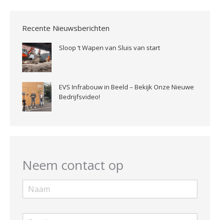
Recente Nieuwsberichten
Sloop ‘t Wapen van Sluis van start
EVS Infrabouw in Beeld – Bekijk Onze Nieuwe
Bedrijfsvideo!
Neem contact op
N
a
a
m
E