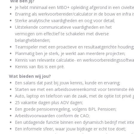
Wie ben jij?
Je hebt minimaal een MBO+ opleiding afgerond in een civielt
Ervaring als werkvoorbereider/calculator in de bouw en infra i
Sterke analytische vaardigheden en oog voor detail;
Uitstekende communicatieve vaardigheden en het
vermogen om effectief te schakelen met diverse
belanghebbenden;
Teamspeler met een proactieve en resultaatgerichte houding
Planmatig ben je sterk, je werkt aan meerdere projecten;
Kennis van relevante calculatie- en werkvoorbereidingssoftwa
Kennis van Ibis is een pr
é.
Wat bieden wij jou?
Een salaris
dat past bij jouw kennis, kunde en ervaring;
Starten we met een arbeidsovereenkomst voor tenminste één
Auto, laptop en telefoon van de zaak, met de optie tot privé 
25 vakantie dagen plus
ADV dagen;
Een goede pensioenregeling, volgens BPL Pensioen;
Arbeidsvoorwaarden conform de CAO;
Een uitdagende functie binnen een dynamisch bedrijf met inte
Een informele sfeer, waar jouw bijdrage er echt toe doet
;