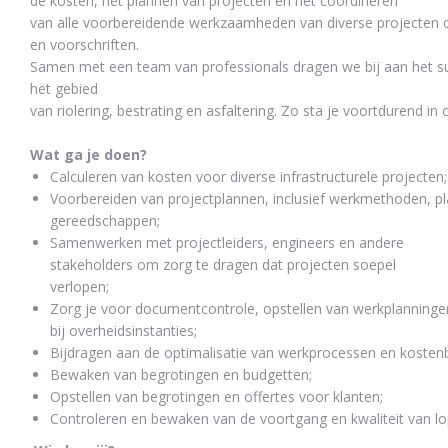
de kosten, het plannen van projecten en het coördineren
van
alle voorbereidende werkzaamheden
van diverse projecten 
en voorschriften.
Samen
met
een
team van professionals
dragen we bij
aan het s
het gebied
van
riolering, bestrating en asfaltering. Zo sta je voortdurend in 
Wat ga je doen?
Calculeren van kosten voor diverse infrastructurele projecten;
Voorbereiden van projectplannen, inclusief werkmethoden, p
gereedschappen;
Samenwerken met projectleiders, engineers en andere
stakeholders om zorg te dragen dat projecten soepel
verlopen;
Zorg je voor d
ocumentcontrole,
opstellen van werkplanninge
bij overheidsinstanties
;
Bijdragen aan de optimalisatie van werkprocessen en kosten
Bewaken van begrotingen en budgetten
;
Opstellen van begrotingen en offertes voor klanten;
Controleren en bewaken van de voortgang en kwaliteit van l