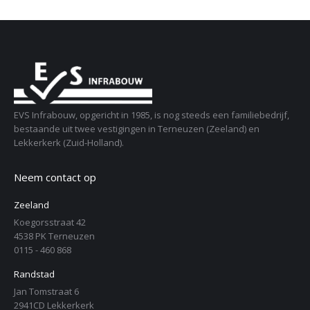
EVS Infrabouw, opgericht in 1985, is nog steeds een familiebedrijf,
bestaande uit twee vestigingen in Terneuzen (Zeeland) en
Lekkerkerk (Zuid-Holland).
Neem contact op
Zeeland
Koegorsstraat 42
4538 PK Terneuzen
0115 - 460 868
Randstad
Jan Tomstraat 6
2941CD Lekkerkerk