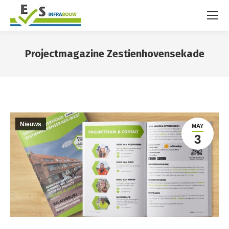
Projectmagazine Zestienhovensekade
You are here:
Nieuws
MAY
3