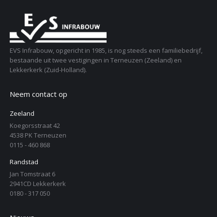
EVS Infrabouw, opgericht in 1985, is nog steeds een familiebedrijf,
bestaande uit twee vestigingen in Terneuzen (Zeeland) en
Lekkerkerk (Zuid-Holland).
Neem contact op
Zeeland
Koegorsstraat 42
4538 PK Terneuzen
0115 - 460 868
Randstad
Jan Tomstraat 6
2941CD Lekkerkerk
0180 - 317 050