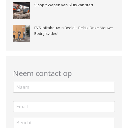
Sloop ‘t Wapen van Sluis van start
EVS Infrabouw in Beeld – Bekijk Onze Nieuwe
Bedrijfsvideo!
Neem contact op
N
a
a
m
E
*
m
a
B
i
e
l